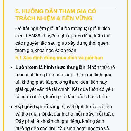
5. HƯỚNG DẪN THAM GIA CÓ
TRÁCH NHIỆM & BỀN VỮNG
Để trải nghiệm giải trí luôn mang lại giá trị tích
cực, LEN88 khuyến nghị người dùng tuân thủ
các nguyên tắc sau, giúp xây dựng thói quen
tham gia khoa học và an toàn.
5.1 Xác định đúng mục đích và giới hạn
Luôn xem là hình thức thư giãn
: Nhận thức rõ
mọi hoạt động trên nền tảng chỉ mang tính giải
trí, không phải là phương thức kiếm tiền hay
giải quyết vấn đề tài chính. Kết quả luôn có yếu
tố ngẫu nhiên, không có đảm bảo chắc chắn.
Đặt giới hạn rõ ràng
: Quyết định trước số tiền
và thời gian tối đa dành cho mỗi ngày, mỗi tuần.
Đây phải là khoản chi phí riêng, không ảnh
hưởng đến các nhu cầu sinh hoạt, học tập và