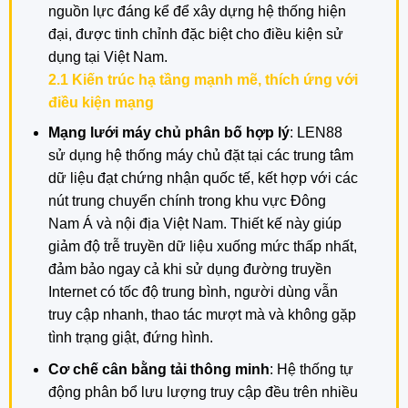
nguồn lực đáng kể để xây dựng hệ thống hiện
đại, được tinh chỉnh đặc biệt cho điều kiện sử
dụng tại Việt Nam.
2.1 Kiến trúc hạ tầng mạnh mẽ, thích ứng với
điều kiện mạng
Mạng lưới máy chủ phân bố hợp lý
: LEN88
sử dụng hệ thống máy chủ đặt tại các trung tâm
dữ liệu đạt chứng nhận quốc tế, kết hợp với các
nút trung chuyển chính trong khu vực Đông
Nam Á và nội địa Việt Nam. Thiết kế này giúp
giảm độ trễ truyền dữ liệu xuống mức thấp nhất,
đảm bảo ngay cả khi sử dụng đường truyền
Internet có tốc độ trung bình, người dùng vẫn
truy cập nhanh, thao tác mượt mà và không gặp
tình trạng giật, đứng hình.
Cơ chế cân bằng tải thông minh
: Hệ thống tự
động phân bổ lưu lượng truy cập đều trên nhiều