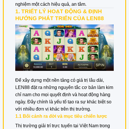
nghiệm một cách hiệu quả, an tâm.
1. TRIẾT LÝ HOẠT ĐỘNG & ĐỊNH
HƯỚNG PHÁT TRIỂN CỦA LEN88
Để xây dựng một nền tảng có giá trị lâu dài,
LEN88 đặt ra những nguyên tắc cơ bản làm kim
chỉ nam cho mọi quyết định và hoạt động hàng
ngày. Đây chính là yếu tố tạo ra sự khác biệt so
với nhiều đơn vị khác trên thị trường.
1.1 Bối cảnh ra đời và mục tiêu chiến lược
Thị trường giải trí trực tuyến tại Việt Nam trong