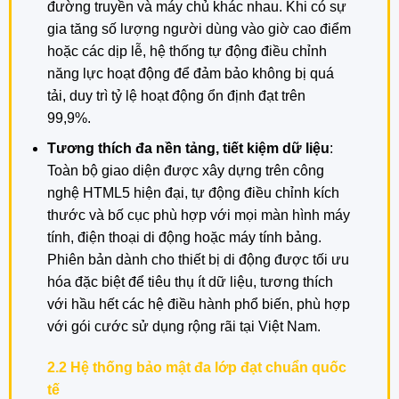
đường truyền và máy chủ khác nhau. Khi có sự
gia tăng số lượng người dùng vào giờ cao điểm
hoặc các dịp lễ, hệ thống tự động điều chỉnh
năng lực hoạt động để đảm bảo không bị quá
tải, duy trì tỷ lệ hoạt động ổn định đạt trên
99,9%.
Tương thích đa nền tảng, tiết kiệm dữ liệu
:
Toàn bộ giao diện được xây dựng trên công
nghệ HTML5 hiện đại, tự động điều chỉnh kích
thước và bố cục phù hợp với mọi màn hình máy
tính, điện thoại di động hoặc máy tính bảng.
Phiên bản dành cho thiết bị di động được tối ưu
hóa đặc biệt để tiêu thụ ít dữ liệu, tương thích
với hầu hết các hệ điều hành phổ biến, phù hợp
với gói cước sử dụng rộng rãi tại Việt Nam.
2.2 Hệ thống bảo mật đa lớp đạt chuẩn quốc
tế