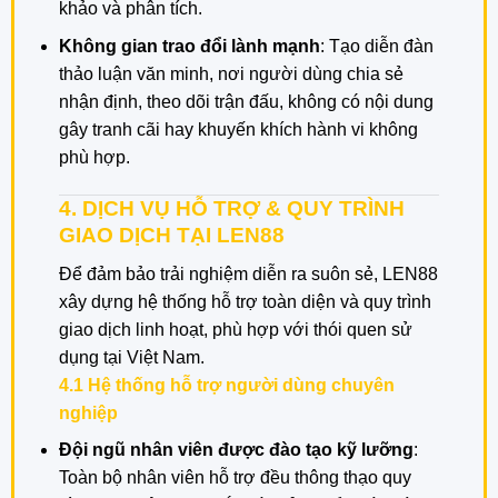
khảo và phân tích.
Không gian trao đổi lành mạnh
: Tạo diễn đàn
thảo luận văn minh, nơi người dùng chia sẻ
nhận định, theo dõi trận đấu, không có nội dung
gây tranh cãi hay khuyến khích hành vi không
phù hợp.
4. DỊCH VỤ HỖ TRỢ & QUY TRÌNH
GIAO DỊCH TẠI LEN88
Để đảm bảo trải nghiệm diễn ra suôn sẻ, LEN88
xây dựng hệ thống hỗ trợ toàn diện và quy trình
giao dịch linh hoạt, phù hợp với thói quen sử
dụng tại Việt Nam.
4.1 Hệ thống hỗ trợ người dùng chuyên
nghiệp
Đội ngũ nhân viên được đào tạo kỹ lưỡng
:
Toàn bộ nhân viên hỗ trợ đều thông thạo quy