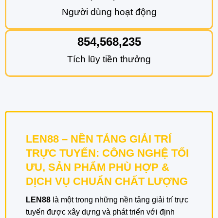
Người dùng hoạt động
854,568,235
Tích lũy tiền thưởng
LEN88 – NỀN TẢNG GIẢI TRÍ
TRỰC TUYẾN: CÔNG NGHỆ TỐI
ƯU, SẢN PHẨM PHÙ HỢP &
DỊCH VỤ CHUẨN CHẤT LƯỢNG
LEN88
là một trong những nền tảng giải trí trực
tuyến được xây dựng và phát triển với định