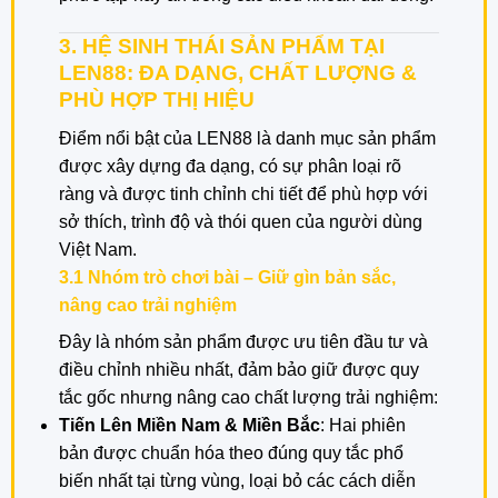
3. HỆ SINH THÁI SẢN PHẨM TẠI
LEN88: ĐA DẠNG, CHẤT LƯỢNG &
PHÙ HỢP THỊ HIỆU
Điểm nổi bật của LEN88 là danh mục sản phẩm
được xây dựng đa dạng, có sự phân loại rõ
ràng và được tinh chỉnh chi tiết để phù hợp với
sở thích, trình độ và thói quen của người dùng
Việt Nam.
3.1 Nhóm trò chơi bài – Giữ gìn bản sắc,
nâng cao trải nghiệm
Đây là nhóm sản phẩm được ưu tiên đầu tư và
điều chỉnh nhiều nhất, đảm bảo giữ được quy
tắc gốc nhưng nâng cao chất lượng trải nghiệm:
Tiến Lên Miền Nam & Miền Bắc
: Hai phiên
bản được chuẩn hóa theo đúng quy tắc phổ
biến nhất tại từng vùng, loại bỏ các cách diễn